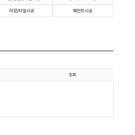
미장/타일시공
페인트시공
조회