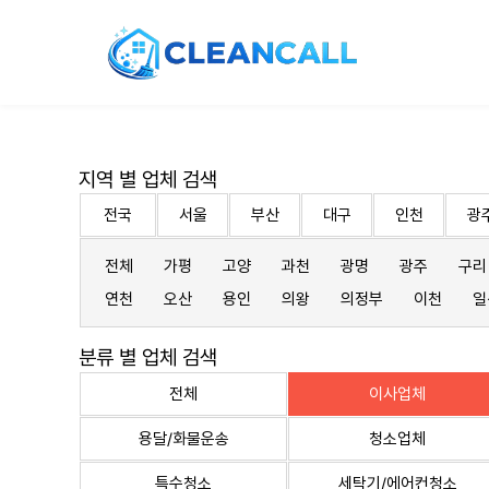
지역 별 업체 검색
전국
서울
부산
대구
인천
광
전체
가평
고양
과천
광명
광주
구리
연천
오산
용인
의왕
의정부
이천
일
분류 별 업체 검색
전체
이사업체
용달/화물운송
청소업체
특수청소
세탁기/에어컨청소