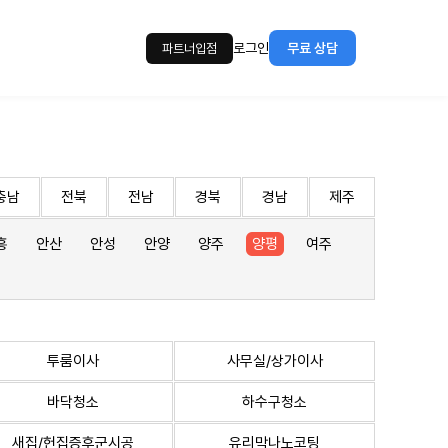
로그인
무료 상담
파트너입점
충남
전북
전남
경북
경남
제주
흥
안산
안성
안양
양주
양평
여주
투룸이사
사무실/상가이사
바닥청소
하수구청소
새집/헌집증후군시공
유리막나노코팅