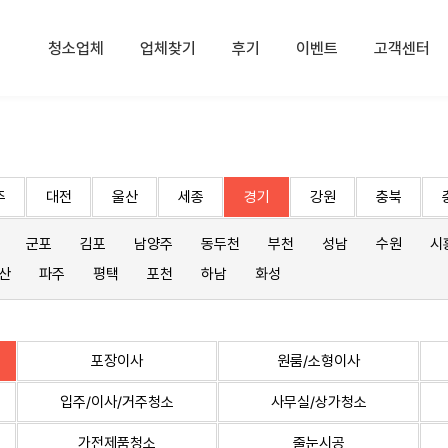
청소업체
업체찾기
후기
이벤트
고객센터
주
대전
울산
세종
경기
강원
충북
군포
김포
남양주
동두천
부천
성남
수원
시
산
파주
평택
포천
하남
화성
포장이사
원룸/소형이사
입주/이사/거주청소
사무실/상가청소
가전제품청소
줄눈시공