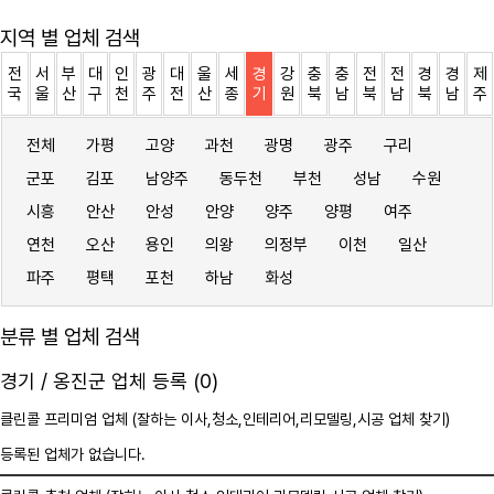
지역 별 업체 검색
전
서
부
대
인
광
대
울
세
경
강
충
충
전
전
경
경
제
국
울
산
구
천
주
전
산
종
기
원
북
남
북
남
북
남
주
전체
가평
고양
과천
광명
광주
구리
군포
김포
남양주
동두천
부천
성남
수원
시흥
안산
안성
안양
양주
양평
여주
연천
오산
용인
의왕
의정부
이천
일산
파주
평택
포천
하남
화성
분류 별 업체 검색
경기 / 옹진군 업체 등록 (0)
클린콜 프리미엄 업체 (잘하는 이사,
청소
,인테리어,리모델링,시공 업체 찾기)
등록된 업체가 없습니다.