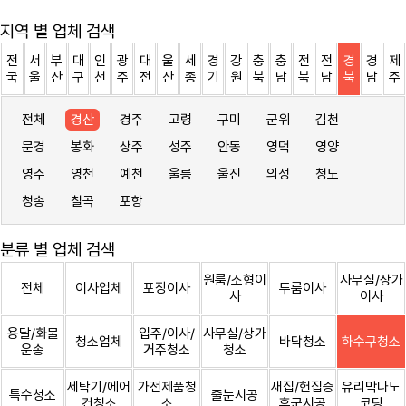
지역 별 업체 검색
전
서
부
대
인
광
대
울
세
경
강
충
충
전
전
경
경
제
국
울
산
구
천
주
전
산
종
기
원
북
남
북
남
북
남
주
전체
경산
경주
고령
구미
군위
김천
문경
봉화
상주
성주
안동
영덕
영양
영주
영천
예천
울릉
울진
의성
청도
청송
칠곡
포항
분류 별 업체 검색
원룸/소형이
사무실/상가
전체
이사업체
포장이사
투룸이사
사
이사
용달/화물
입주/이사/
사무실/상가
청소업체
바닥청소
하수구청소
운송
거주청소
청소
세탁기/에어
가전제품청
새집/헌집증
유리막나노
특수청소
줄눈시공
컨청소
소
후군시공
코팅