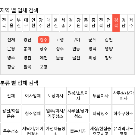
지역 별 업체 검색
전
서
부
대
인
광
대
울
세
경
강
충
충
전
전
경
경
제
국
울
산
구
천
주
전
산
종
기
원
북
남
북
남
북
남
주
전체
경산
경주
고령
구미
군위
김천
문경
봉화
상주
성주
안동
영덕
영양
영주
영천
예천
울릉
울진
의성
청도
청송
칠곡
포항
분류 별 업체 검색
원룸/소형이
사무실/상가
전체
이사업체
포장이사
투룸이사
사
이사
용달/화물
입주/이사/
사무실/상가
청소업체
바닥청소
하수구청소
운송
거주청소
청소
세탁기/에어
가전제품청
새집/헌집증
유리막나노
특수청소
줄눈시공
컨청소
소
후군시공
코팅