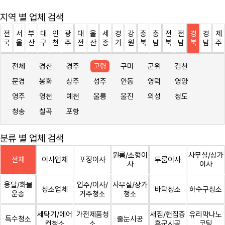
지역 별 업체 검색
전
서
부
대
인
광
대
울
세
경
강
충
충
전
전
경
경
제
국
울
산
구
천
주
전
산
종
기
원
북
남
북
남
북
남
주
전체
경산
경주
고령
구미
군위
김천
문경
봉화
상주
성주
안동
영덕
영양
영주
영천
예천
울릉
울진
의성
청도
청송
칠곡
포항
분류 별 업체 검색
원룸/소형이
사무실/상가
전체
이사업체
포장이사
투룸이사
사
이사
용달/화물
입주/이사/
사무실/상가
청소업체
바닥청소
하수구청소
운송
거주청소
청소
세탁기/에어
가전제품청
새집/헌집증
유리막나노
특수청소
줄눈시공
컨청소
소
후군시공
코팅