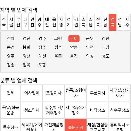
지역 별 업체 검색
전
서
부
대
인
광
대
울
세
경
강
충
충
전
전
경
경
제
국
울
산
구
천
주
전
산
종
기
원
북
남
북
남
북
남
주
전체
경산
경주
고령
구미
군위
김천
문경
봉화
상주
성주
안동
영덕
영양
영주
영천
예천
울릉
울진
의성
청도
청송
칠곡
포항
분류 별 업체 검색
원룸/소형이
사무실/상가
전체
이사업체
포장이사
투룸이사
사
이사
용달/화물
입주/이사/
사무실/상가
청소업체
바닥청소
하수구청소
운송
거주청소
청소
세탁기/에어
가전제품청
새집/헌집증
유리막나노
특수청소
줄눈시공
컨청소
소
후군시공
코팅