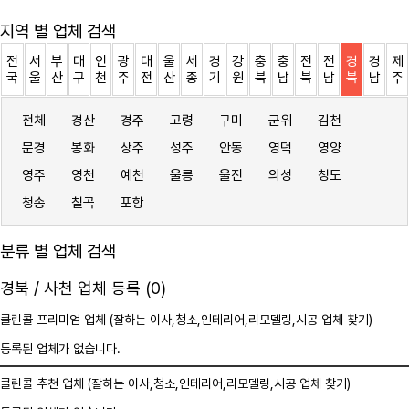
지역 별 업체 검색
전
서
부
대
인
광
대
울
세
경
강
충
충
전
전
경
경
제
국
울
산
구
천
주
전
산
종
기
원
북
남
북
남
북
남
주
전체
경산
경주
고령
구미
군위
김천
문경
봉화
상주
성주
안동
영덕
영양
영주
영천
예천
울릉
울진
의성
청도
청송
칠곡
포항
분류 별 업체 검색
경북 / 사천 업체 등록 (0)
클린콜 프리미엄 업체 (잘하는 이사,
청소
,인테리어,리모델링,시공 업체 찾기)
등록된 업체가 없습니다.
클린콜 추천 업체 (잘하는 이사,
청소
,인테리어,리모델링,시공 업체 찾기)