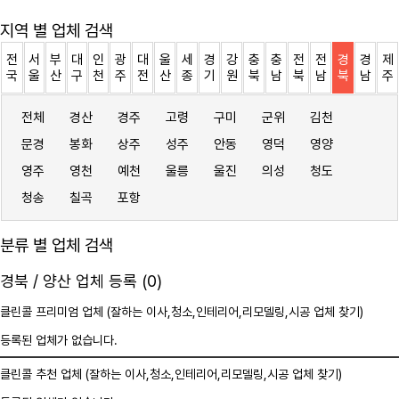
지역 별 업체 검색
전
서
부
대
인
광
대
울
세
경
강
충
충
전
전
경
경
제
국
울
산
구
천
주
전
산
종
기
원
북
남
북
남
북
남
주
전체
경산
경주
고령
구미
군위
김천
문경
봉화
상주
성주
안동
영덕
영양
영주
영천
예천
울릉
울진
의성
청도
청송
칠곡
포항
분류 별 업체 검색
경북 / 양산 업체 등록 (0)
클린콜 프리미엄 업체 (잘하는 이사,
청소
,인테리어,리모델링,시공 업체 찾기)
등록된 업체가 없습니다.
클린콜 추천 업체 (잘하는 이사,
청소
,인테리어,리모델링,시공 업체 찾기)