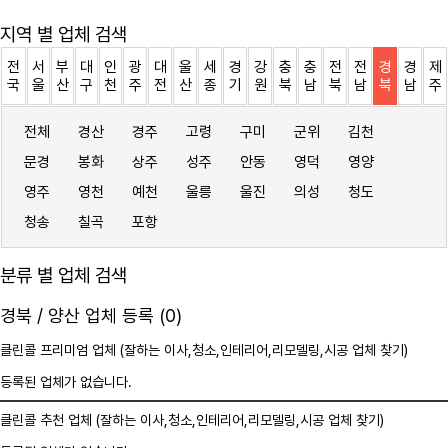
지역 별 업체 검색
전
서
부
대
인
광
대
울
세
경
강
충
충
전
전
경
경
제
국
울
산
구
천
주
전
산
종
기
원
북
남
북
남
북
남
주
전체
경산
경주
고령
구미
군위
김천
문경
봉화
상주
성주
안동
영덕
영양
영주
영천
예천
울릉
울진
의성
청도
청송
칠곡
포항
분류 별 업체 검색
경북 / 양산 업체 등록 (0)
클린콜 프리미엄 업체 (잘하는 이사,
청소
,인테리어,리모델링,시공 업체 찾기)
등록된 업체가 없습니다.
클린콜 추천 업체 (잘하는 이사,
청소
,인테리어,리모델링,시공 업체 찾기)