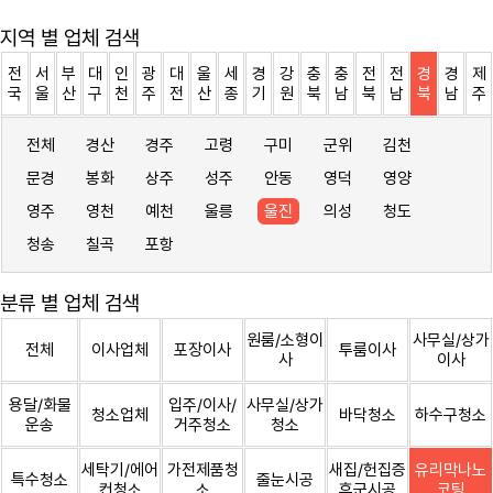
지역 별 업체 검색
전
서
부
대
인
광
대
울
세
경
강
충
충
전
전
경
경
제
국
울
산
구
천
주
전
산
종
기
원
북
남
북
남
북
남
주
전체
경산
경주
고령
구미
군위
김천
문경
봉화
상주
성주
안동
영덕
영양
영주
영천
예천
울릉
울진
의성
청도
청송
칠곡
포항
분류 별 업체 검색
원룸/소형이
사무실/상가
전체
이사업체
포장이사
투룸이사
사
이사
용달/화물
입주/이사/
사무실/상가
청소업체
바닥청소
하수구청소
운송
거주청소
청소
세탁기/에어
가전제품청
새집/헌집증
유리막나노
특수청소
줄눈시공
컨청소
소
후군시공
코팅