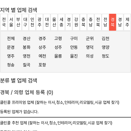
지역 별 업체 검색
전
서
부
대
인
광
대
울
세
경
강
충
충
전
전
경
경
제
국
울
산
구
천
주
전
산
종
기
원
북
남
북
남
북
남
주
전체
경산
경주
고령
구미
군위
김천
문경
봉화
상주
성주
안동
영덕
영양
영주
영천
예천
울릉
울진
의성
청도
청송
칠곡
포항
분류 별 업체 검색
경북 / 의령 업체 등록 (0)
클린콜 프리미엄 업체 (잘하는 이사,
청소
,인테리어,리모델링,시공 업체 찾기)
등록된 업체가 없습니다.
클린콜 추천 업체 (잘하는 이사,
청소
,인테리어,리모델링,시공 업체 찾기)