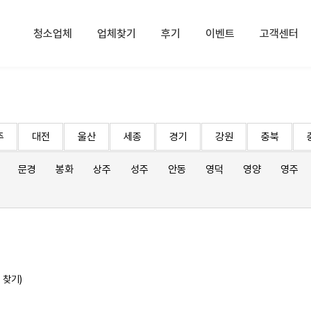
청소업체
업체찾기
후기
이벤트
고객센터
주
대전
울산
세종
경기
강원
충북
문경
봉화
상주
성주
안동
영덕
영양
영주
 찾기)