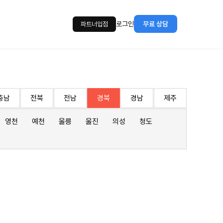
로그인
무료 상담
파트너입점
충남
전북
전남
경북
경남
제주
영천
예천
울릉
울진
의성
청도