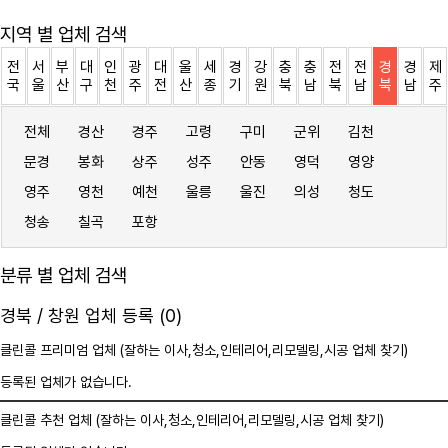
지역 별 업체 검색
전
서
부
대
인
광
대
울
세
경
강
충
충
전
전
경
경
제
국
울
산
구
천
주
전
산
종
기
원
북
남
북
남
북
남
주
전체
경산
경주
고령
구미
군위
김천
문경
봉화
상주
성주
안동
영덕
영양
영주
영천
예천
울릉
울진
의성
청도
청송
칠곡
포항
분류 별 업체 검색
경북 / 창원 업체 등록 (0)
클린콜 프리미엄 업체 (잘하는 이사,
청소
,인테리어,리모델링,시공 업체 찾기)
등록된 업체가 없습니다.
클린콜 추천 업체 (잘하는 이사,
청소
,인테리어,리모델링,시공 업체 찾기)