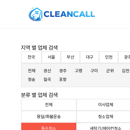
지역 별 업체 검색
전국
서울
부산
대구
인천
광
전체
경산
경주
고령
구미
군위
김천
청송
칠곡
포항
분류 별 업체 검색
전체
이사업체
용달/화물운송
청소업체
특수청소
세탁기/에어컨청소