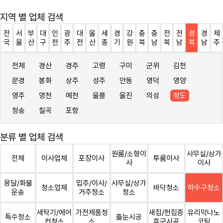
지역 별 업체 검색
전
서
부
대
인
광
대
울
세
경
강
충
충
전
전
경
경
제
국
울
산
구
천
주
전
산
종
기
원
북
남
북
남
북
남
주
전체
경산
경주
고령
구미
군위
김천
문경
봉화
상주
성주
안동
영덕
영양
영주
영천
예천
울릉
울진
의성
청도
청송
칠곡
포항
분류 별 업체 검색
원룸/소형이
사무실/상가
전체
이사업체
포장이사
투룸이사
사
이사
용달/화물
입주/이사/
사무실/상가
청소업체
바닥청소
하수구청소
운송
거주청소
청소
세탁기/에어
가전제품청
새집/헌집증
유리막나노
특수청소
줄눈시공
컨청소
소
후군시공
코팅