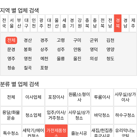
지역 별 업체 검색
전
서
부
대
인
광
대
울
세
경
강
충
충
전
전
경
경
제
국
울
산
구
천
주
전
산
종
기
원
북
남
북
남
북
남
주
전체
경산
경주
고령
구미
군위
김천
문경
봉화
상주
성주
안동
영덕
영양
영주
영천
예천
울릉
울진
의성
청도
청송
칠곡
포항
분류 별 업체 검색
원룸/소형이
사무실/상가
전체
이사업체
포장이사
투룸이사
사
이사
용달/화물
입주/이사/
사무실/상가
청소업체
바닥청소
하수구청소
운송
거주청소
청소
세탁기/에어
가전제품청
새집/헌집증
유리막나노
특수청소
줄눈시공
컨청소
소
후군시공
코팅