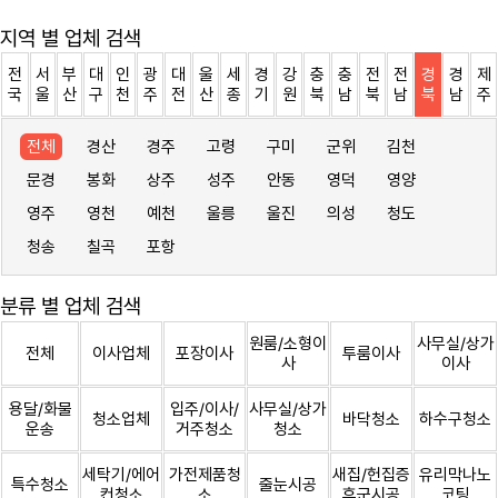
지역 별 업체 검색
전
서
부
대
인
광
대
울
세
경
강
충
충
전
전
경
경
제
국
울
산
구
천
주
전
산
종
기
원
북
남
북
남
북
남
주
전체
경산
경주
고령
구미
군위
김천
문경
봉화
상주
성주
안동
영덕
영양
영주
영천
예천
울릉
울진
의성
청도
청송
칠곡
포항
분류 별 업체 검색
원룸/소형이
사무실/상가
전체
이사업체
포장이사
투룸이사
사
이사
용달/화물
입주/이사/
사무실/상가
청소업체
바닥청소
하수구청소
운송
거주청소
청소
세탁기/에어
가전제품청
새집/헌집증
유리막나노
특수청소
줄눈시공
컨청소
소
후군시공
코팅