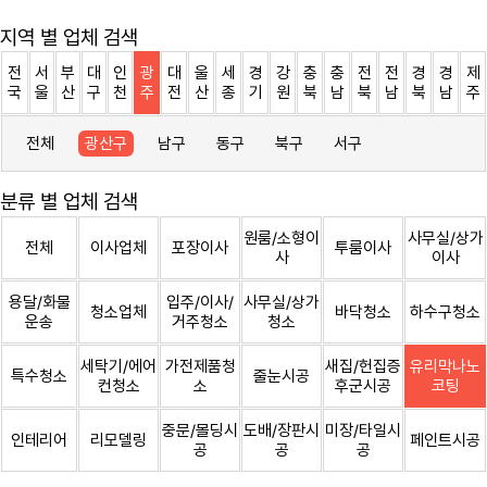
지역 별 업체 검색
전
서
부
대
인
광
대
울
세
경
강
충
충
전
전
경
경
제
국
울
산
구
천
주
전
산
종
기
원
북
남
북
남
북
남
주
전체
광산구
남구
동구
북구
서구
분류 별 업체 검색
원룸/소형이
사무실/상가
전체
이사업체
포장이사
투룸이사
사
이사
용달/화물
입주/이사/
사무실/상가
청소업체
바닥청소
하수구청소
운송
거주청소
청소
세탁기/에어
가전제품청
새집/헌집증
유리막나노
특수청소
줄눈시공
컨청소
소
후군시공
코팅
중문/몰딩시
도배/장판시
미장/타일시
인테리어
리모델링
페인트시공
공
공
공