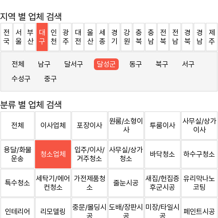
지역 별 업체 검색
전
서
부
대
인
광
대
울
세
경
강
충
충
전
전
경
경
제
국
울
산
구
천
주
전
산
종
기
원
북
남
북
남
북
남
주
전체
남구
달서구
달성군
동구
북구
서구
수성구
중구
분류 별 업체 검색
원룸/소형이
사무실/상가
전체
이사업체
포장이사
투룸이사
사
이사
용달/화물
입주/이사/
사무실/상가
청소업체
바닥청소
하수구청소
운송
거주청소
청소
세탁기/에어
가전제품청
새집/헌집증
유리막나노
특수청소
줄눈시공
컨청소
소
후군시공
코팅
중문/몰딩시
도배/장판시
미장/타일시
인테리어
리모델링
페인트시공
공
공
공