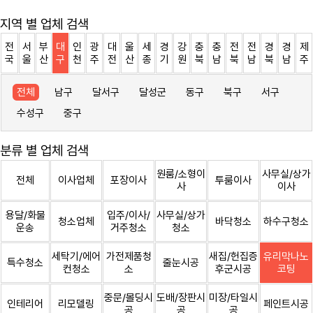
지역 별 업체 검색
전
서
부
대
인
광
대
울
세
경
강
충
충
전
전
경
경
제
국
울
산
구
천
주
전
산
종
기
원
북
남
북
남
북
남
주
전체
남구
달서구
달성군
동구
북구
서구
수성구
중구
분류 별 업체 검색
원룸/소형이
사무실/상가
전체
이사업체
포장이사
투룸이사
사
이사
용달/화물
입주/이사/
사무실/상가
청소업체
바닥청소
하수구청소
운송
거주청소
청소
세탁기/에어
가전제품청
새집/헌집증
유리막나노
특수청소
줄눈시공
컨청소
소
후군시공
코팅
중문/몰딩시
도배/장판시
미장/타일시
인테리어
리모델링
페인트시공
공
공
공