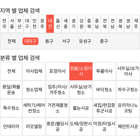
지역 별 업체 검색
전
서
부
대
인
광
대
울
세
경
강
충
충
전
전
경
경
제
국
울
산
구
천
주
전
산
종
기
원
북
남
북
남
북
남
주
전체
대덕구
동구
서구
유성구
중구
분류 별 업체 검색
원룸/소형이
사무실/상가
전체
이사업체
포장이사
투룸이사
사
이사
용달/화물
입주/이사/
사무실/상가
청소업체
바닥청소
하수구청소
운송
거주청소
청소
세탁기/에어
가전제품청
새집/헌집증
유리막나노
특수청소
줄눈시공
컨청소
소
후군시공
코팅
중문/몰딩시
도배/장판시
미장/타일시
인테리어
리모델링
페인트시공
공
공
공