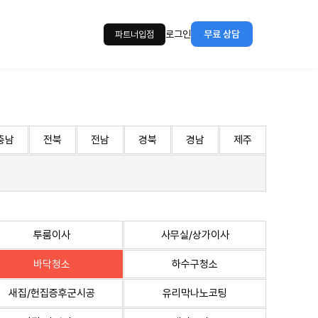
로그인
무료 상담
파트너입점
충남
전북
전남
경북
경남
제주
투룸이사
사무실/상가이사
바닥청소
하수구청소
새집/헌집증후군시공
유리막나노코팅