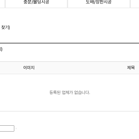
중문/몰딩시공
도배/장판시공
 찾기)
)
이미지
제목
등록된 업체가 없습니다.