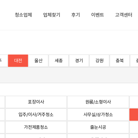
청소업체
업체찾기
후기
이벤트
고객센터
주
대전
울산
세종
경기
강원
충북
포장이사
원룸/소형이사
입주/이사/거주청소
사무실/상가청소
가전제품청소
줄눈시공