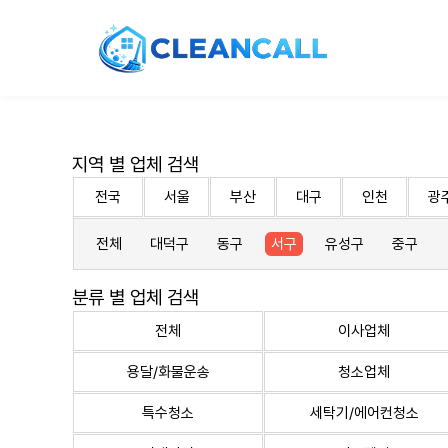
지역 별 업체 검색
전국
서울
부산
대구
인천
광
전체
대덕구
동구
서구
유성구
중구
분류 별 업체 검색
전체
이사업체
용달/화물운송
청소업체
특수청소
세탁기/에어컨청소