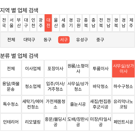
지역 별 업체 검색
전
서
부
대
인
광
대
울
세
경
강
충
충
전
전
경
경
제
국
울
산
구
천
주
전
산
종
기
원
북
남
북
남
북
남
주
전체
대덕구
동구
서구
유성구
중구
분류 별 업체 검색
원룸/소형이
사무실/상가
전체
이사업체
포장이사
투룸이사
사
이사
용달/화물
입주/이사/
사무실/상가
청소업체
바닥청소
하수구청소
운송
거주청소
청소
세탁기/에어
가전제품청
새집/헌집증
유리막나노
특수청소
줄눈시공
컨청소
소
후군시공
코팅
중문/몰딩시
도배/장판시
미장/타일시
인테리어
리모델링
페인트시공
공
공
공