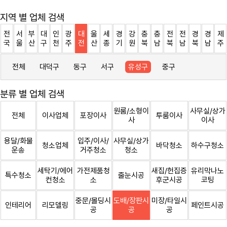
지역 별 업체 검색
전
서
부
대
인
광
대
울
세
경
강
충
충
전
전
경
경
제
국
울
산
구
천
주
전
산
종
기
원
북
남
북
남
북
남
주
전체
대덕구
동구
서구
유성구
중구
분류 별 업체 검색
원룸/소형이
사무실/상가
전체
이사업체
포장이사
투룸이사
사
이사
용달/화물
입주/이사/
사무실/상가
청소업체
바닥청소
하수구청소
운송
거주청소
청소
세탁기/에어
가전제품청
새집/헌집증
유리막나노
특수청소
줄눈시공
컨청소
소
후군시공
코팅
중문/몰딩시
도배/장판시
미장/타일시
인테리어
리모델링
페인트시공
공
공
공