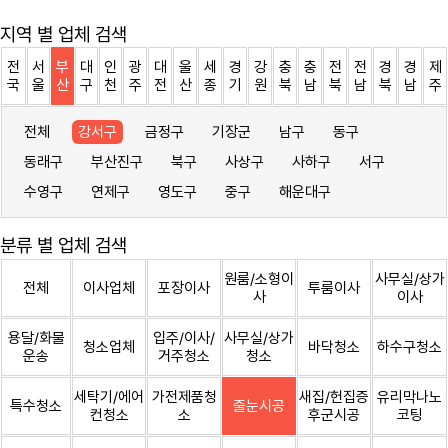
지역 별 업체 검색
전
서
부
대
인
광
대
울
세
경
강
충
충
전
전
경
경
제
국
울
산
구
천
주
전
산
종
기
원
북
남
북
남
북
남
주
전체
강서구
금정구
기장군
남구
동구
동래구
부산진구
북구
사상구
사하구
서구
수영구
연제구
영도구
중구
해운대구
분류 별 업체 검색
원룸/소형이
사무실/상가
전체
이사업체
포장이사
투룸이사
사
이사
용달/화물
입주/이사/
사무실/상가
청소업체
바닥청소
하수구청소
운송
거주청소
청소
세탁기/에어
가전제품청
새집/헌집증
유리막나노
특수청소
줄눈시공
컨청소
소
후군시공
코팅