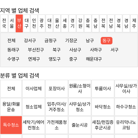
지역 별 업체 검색
전
서
부
대
인
광
대
울
세
경
강
충
충
전
전
경
경
제
국
울
산
구
천
주
전
산
종
기
원
북
남
북
남
북
남
주
전체
강서구
금정구
기장군
남구
동구
동래구
부산진구
북구
사상구
사하구
서구
수영구
연제구
영도구
중구
해운대구
분류 별 업체 검색
원룸/소형이
사무실/상가
전체
이사업체
포장이사
투룸이사
사
이사
용달/화물
입주/이사/
사무실/상가
청소업체
바닥청소
하수구청소
운송
거주청소
청소
세탁기/에어
가전제품청
새집/헌집증
유리막나노
특수청소
줄눈시공
컨청소
소
후군시공
코팅