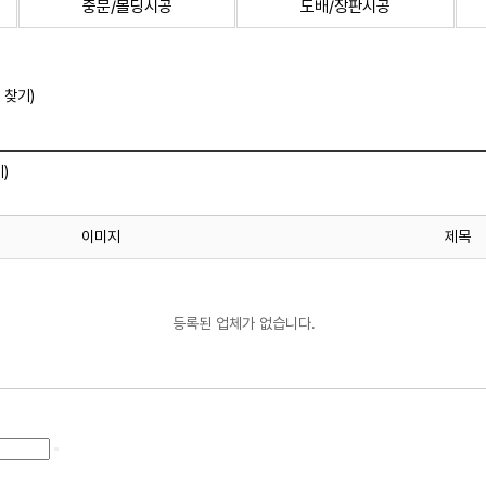
중문/몰딩시공
도배/장판시공
 찾기)
)
이미지
제목
등록된 업체가 없습니다.