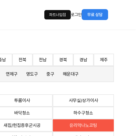
로그인
무료 상담
파트너입점
충남
전북
전남
경북
경남
제주
연제구
영도구
중구
해운대구
투룸이사
사무실/상가이사
바닥청소
하수구청소
새집/헌집증후군시공
유리막나노코팅