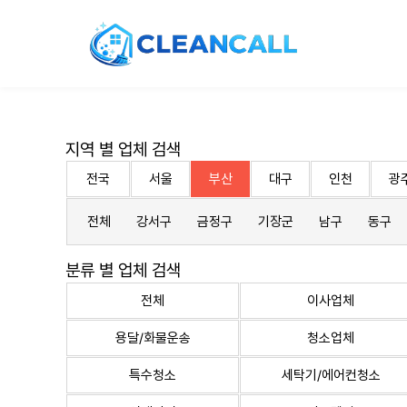
지역 별 업체 검색
전국
서울
부산
대구
인천
광
전체
강서구
금정구
기장군
남구
동구
분류 별 업체 검색
전체
이사업체
용달/화물운송
청소업체
특수청소
세탁기/에어컨청소