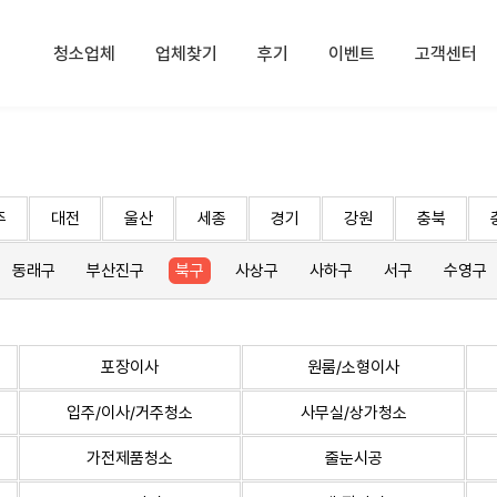
청소업체
업체찾기
후기
이벤트
고객센터
주
대전
울산
세종
경기
강원
충북
동래구
부산진구
북구
사상구
사하구
서구
수영구
포장이사
원룸/소형이사
입주/이사/거주청소
사무실/상가청소
가전제품청소
줄눈시공