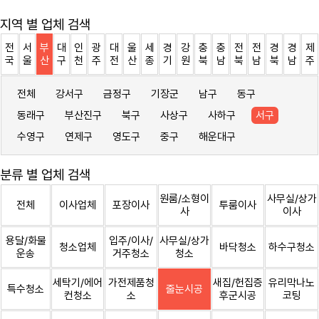
지역 별 업체 검색
전
서
부
대
인
광
대
울
세
경
강
충
충
전
전
경
경
제
국
울
산
구
천
주
전
산
종
기
원
북
남
북
남
북
남
주
전체
강서구
금정구
기장군
남구
동구
동래구
부산진구
북구
사상구
사하구
서구
수영구
연제구
영도구
중구
해운대구
분류 별 업체 검색
원룸/소형이
사무실/상가
전체
이사업체
포장이사
투룸이사
사
이사
용달/화물
입주/이사/
사무실/상가
청소업체
바닥청소
하수구청소
운송
거주청소
청소
세탁기/에어
가전제품청
새집/헌집증
유리막나노
특수청소
줄눈시공
컨청소
소
후군시공
코팅