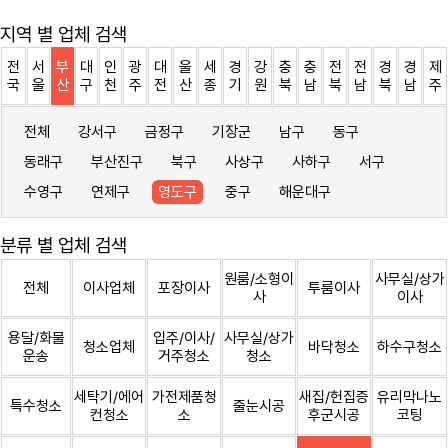
지역 별 업체 검색
전
서
부
대
인
광
대
울
세
경
강
충
충
전
전
경
경
제
국
울
산
구
천
주
전
산
종
기
원
북
남
북
남
북
남
주
전체
강서구
금정구
기장군
남구
동구
동래구
부산진구
북구
사상구
사하구
서구
수영구
연제구
영도구
중구
해운대구
분류 별 업체 검색
원룸/소형이
사무실/상가
전체
이사업체
포장이사
투룸이사
사
이사
용달/화물
입주/이사/
사무실/상가
청소업체
바닥청소
하수구청소
운송
거주청소
청소
세탁기/에어
가전제품청
새집/헌집증
유리막나노
특수청소
줄눈시공
컨청소
소
후군시공
코팅