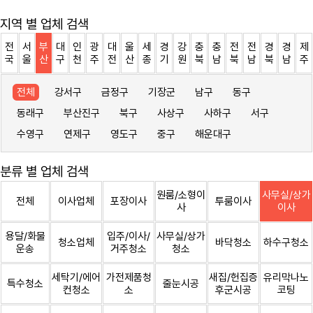
지역 별 업체 검색
전
서
부
대
인
광
대
울
세
경
강
충
충
전
전
경
경
제
국
울
산
구
천
주
전
산
종
기
원
북
남
북
남
북
남
주
전체
강서구
금정구
기장군
남구
동구
동래구
부산진구
북구
사상구
사하구
서구
수영구
연제구
영도구
중구
해운대구
분류 별 업체 검색
원룸/소형이
사무실/상가
전체
이사업체
포장이사
투룸이사
사
이사
용달/화물
입주/이사/
사무실/상가
청소업체
바닥청소
하수구청소
운송
거주청소
청소
세탁기/에어
가전제품청
새집/헌집증
유리막나노
특수청소
줄눈시공
컨청소
소
후군시공
코팅