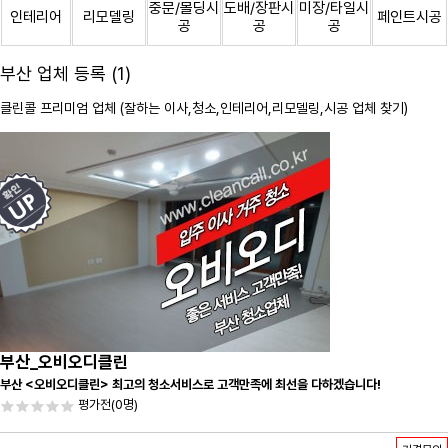
중문/몰딩시
도배/장판시
미장/타일시
인테리어
리모델링
페인트시공
공
공
공
부산 업체 등록 (1)
클린콜 프리미엄 업체 (잘하는 이사,
청소
,인테리어,리모델링,시공 업체 찾기)
부산_오비오디클린
부산 <오비오디클린> 최고의 청소서비스로 고객만족에 최선을 다하겠습니다!
평가전
(0명)