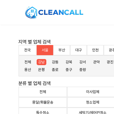
지역 별 업체 검색
전국
서울
부산
대구
인천
광
전체
강남
강동
강북
강서
관악
광진
용산
은평
종로
중구
중랑
분류 별 업체 검색
전체
이사업체
용달/화물운송
청소업체
특수청소
세탁기/에어컨청소