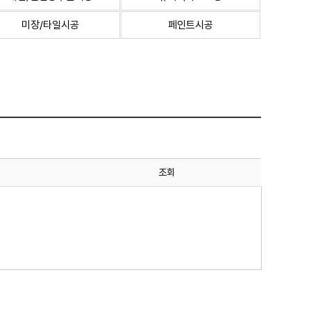
미장/타일시공
페인트시공
조회