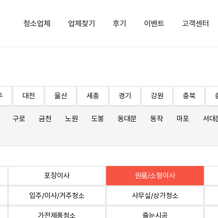
청소업체
업체찾기
후기
이벤트
고객센터
주
대전
울산
세종
경기
강원
충북
구로
금천
노원
도봉
동대문
동작
마포
서대
포장이사
원룸/소형이사
입주/이사/거주청소
사무실/상가청소
가전제품청소
줄눈시공