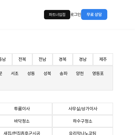
로그인
무료 상담
파트너입점
충남
전북
전남
경북
경남
제주
문
서초
성동
성북
송파
양천
영등포
투룸이사
사무실/상가이사
바닥청소
하수구청소
새집/헌집증후군시공
유리막나노코팅