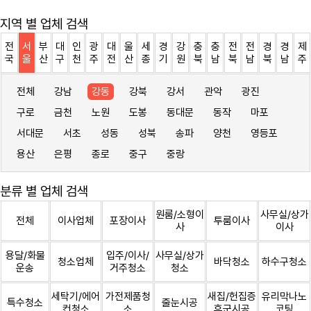
지역 별 업체 검색
전
서
부
대
인
광
대
울
세
경
강
충
충
전
전
경
경
제
국
울
산
구
천
주
전
산
종
기
원
북
남
북
남
북
남
주
전체
강남
강동
강북
강서
관악
광진
구로
금천
노원
도봉
동대문
동작
마포
서대문
서초
성동
성북
송파
양천
영등포
용산
은평
종로
중구
중랑
분류 별 업체 검색
원룸/소형이
사무실/상가
전체
이사업체
포장이사
투룸이사
사
이사
용달/화물
입주/이사/
사무실/상가
청소업체
바닥청소
하수구청소
운송
거주청소
청소
세탁기/에어
가전제품청
새집/헌집증
유리막나노
특수청소
줄눈시공
컨청소
소
후군시공
코팅