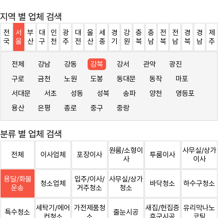
지역 별 업체 검색
전
서
부
대
인
광
대
울
세
경
강
충
충
전
전
경
경
제
국
울
산
구
천
주
전
산
종
기
원
북
남
북
남
북
남
주
전체
강남
강동
강북
강서
관악
광진
구로
금천
노원
도봉
동대문
동작
마포
서대문
서초
성동
성북
송파
양천
영등포
용산
은평
종로
중구
중랑
분류 별 업체 검색
원룸/소형이
사무실/상가
전체
이사업체
포장이사
투룸이사
사
이사
용달/화물
입주/이사/
사무실/상가
청소업체
바닥청소
하수구청소
운송
거주청소
청소
세탁기/에어
가전제품청
새집/헌집증
유리막나노
특수청소
줄눈시공
컨청소
소
후군시공
코팅