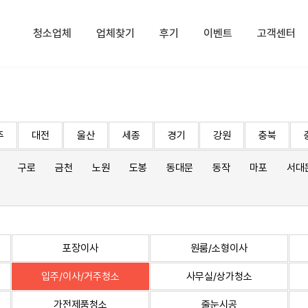
청소업체
업체찾기
후기
이벤트
고객센터
주
대전
울산
세종
경기
강원
충북
구로
금천
노원
도봉
동대문
동작
마포
서대
포장이사
원룸/소형이사
입주/이사/거주청소
사무실/상가청소
가전제품청소
줄눈시공