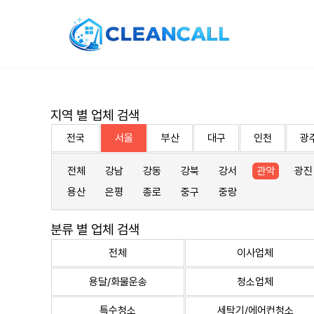
지역 별 업체 검색
전국
서울
부산
대구
인천
광
전체
강남
강동
강북
강서
관악
광진
용산
은평
종로
중구
중랑
분류 별 업체 검색
전체
이사업체
용달/화물운송
청소업체
특수청소
세탁기/에어컨청소