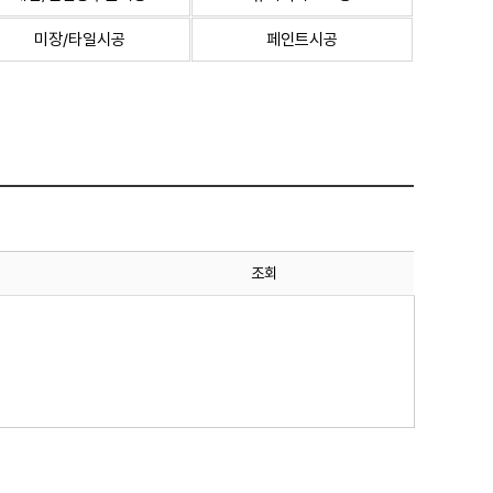
미장/타일시공
페인트시공
조회