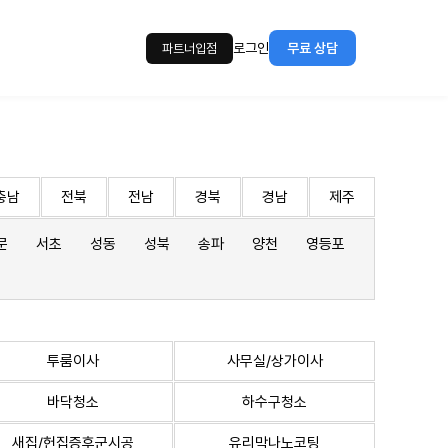
로그인
무료 상담
파트너입점
충남
전북
전남
경북
경남
제주
문
서초
성동
성북
송파
양천
영등포
투룸이사
사무실/상가이사
바닥청소
하수구청소
새집/헌집증후군시공
유리막나노코팅