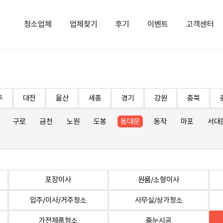
청소업체
업체찾기
후기
이벤트
고객센터
주
대전
울산
세종
경기
강원
충북
구로
금천
노원
도봉
동대문
동작
마포
서대
포장이사
원룸/소형이사
입주/이사/거주청소
사무실/상가청소
가전제품청소
줄눈시공