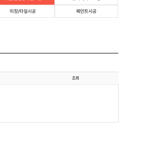
미장/타일시공
페인트시공
조회