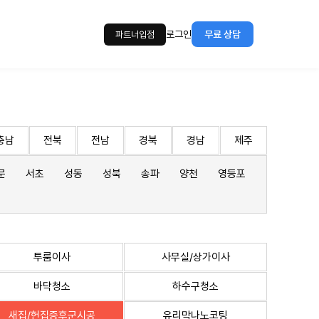
로그인
무료 상담
파트너입점
충남
전북
전남
경북
경남
제주
문
서초
성동
성북
송파
양천
영등포
투룸이사
사무실/상가이사
바닥청소
하수구청소
새집/헌집증후군시공
유리막나노코팅