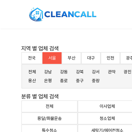
지역 별 업체 검색
전국
서울
부산
대구
인천
광
전체
강남
강동
강북
강서
관악
광진
용산
은평
종로
중구
중랑
분류 별 업체 검색
전체
이사업체
용달/화물운송
청소업체
특수청소
세탁기/에어컨청소