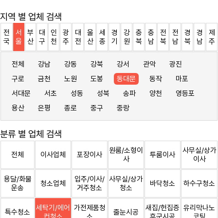
지역 별 업체 검색
전
서
부
대
인
광
대
울
세
경
강
충
충
전
전
경
경
제
국
울
산
구
천
주
전
산
종
기
원
북
남
북
남
북
남
주
전체
강남
강동
강북
강서
관악
광진
구로
금천
노원
도봉
동대문
동작
마포
서대문
서초
성동
성북
송파
양천
영등포
용산
은평
종로
중구
중랑
분류 별 업체 검색
원룸/소형이
사무실/상가
전체
이사업체
포장이사
투룸이사
사
이사
용달/화물
입주/이사/
사무실/상가
청소업체
바닥청소
하수구청소
운송
거주청소
청소
세탁기/에어
가전제품청
새집/헌집증
유리막나노
특수청소
줄눈시공
컨청소
소
후군시공
코팅