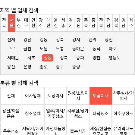
지역 별 업체 검색
전
서
부
대
인
광
대
울
세
경
강
충
충
전
전
경
경
제
국
울
산
구
천
주
전
산
종
기
원
북
남
북
남
북
남
주
전체
강남
강동
강북
강서
관악
광진
구로
금천
노원
도봉
동대문
동작
마포
서대문
서초
성동
성북
송파
양천
영등포
용산
은평
종로
중구
중랑
분류 별 업체 검색
원룸/소형이
사무실/상가
전체
이사업체
포장이사
투룸이사
사
이사
용달/화물
입주/이사/
사무실/상가
청소업체
바닥청소
하수구청소
운송
거주청소
청소
세탁기/에어
가전제품청
새집/헌집증
유리막나노
특수청소
줄눈시공
컨청소
소
후군시공
코팅