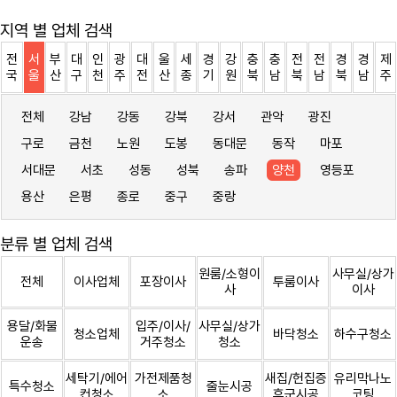
지역 별 업체 검색
전
서
부
대
인
광
대
울
세
경
강
충
충
전
전
경
경
제
국
울
산
구
천
주
전
산
종
기
원
북
남
북
남
북
남
주
전체
강남
강동
강북
강서
관악
광진
구로
금천
노원
도봉
동대문
동작
마포
서대문
서초
성동
성북
송파
양천
영등포
용산
은평
종로
중구
중랑
분류 별 업체 검색
원룸/소형이
사무실/상가
전체
이사업체
포장이사
투룸이사
사
이사
용달/화물
입주/이사/
사무실/상가
청소업체
바닥청소
하수구청소
운송
거주청소
청소
세탁기/에어
가전제품청
새집/헌집증
유리막나노
특수청소
줄눈시공
컨청소
소
후군시공
코팅