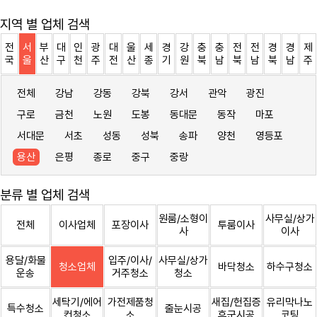
지역 별 업체 검색
전
서
부
대
인
광
대
울
세
경
강
충
충
전
전
경
경
제
국
울
산
구
천
주
전
산
종
기
원
북
남
북
남
북
남
주
전체
강남
강동
강북
강서
관악
광진
구로
금천
노원
도봉
동대문
동작
마포
서대문
서초
성동
성북
송파
양천
영등포
용산
은평
종로
중구
중랑
분류 별 업체 검색
원룸/소형이
사무실/상가
전체
이사업체
포장이사
투룸이사
사
이사
용달/화물
입주/이사/
사무실/상가
청소업체
바닥청소
하수구청소
운송
거주청소
청소
세탁기/에어
가전제품청
새집/헌집증
유리막나노
특수청소
줄눈시공
컨청소
소
후군시공
코팅