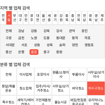
지역 별 업체 검색
전
서
부
대
인
광
대
울
세
경
강
충
충
전
전
경
경
제
국
울
산
구
천
주
전
산
종
기
원
북
남
북
남
북
남
주
전체
강남
강동
강북
강서
관악
광진
구로
금천
노원
도봉
동대문
동작
마포
서대문
서초
성동
성북
송파
양천
영등포
용산
은평
종로
중구
중랑
분류 별 업체 검색
원룸/소형이
사무실/상가
전체
이사업체
포장이사
투룸이사
사
이사
용달/화물
입주/이사/
사무실/상가
청소업체
바닥청소
하수구청소
운송
거주청소
청소
세탁기/에어
가전제품청
새집/헌집증
유리막나노
특수청소
줄눈시공
컨청소
소
후군시공
코팅