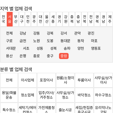
지역 별 업체 검색
전
서
부
대
인
광
대
울
세
경
강
충
충
전
전
경
경
제
국
울
산
구
천
주
전
산
종
기
원
북
남
북
남
북
남
주
전체
강남
강동
강북
강서
관악
광진
구로
금천
노원
도봉
동대문
동작
마포
서대문
서초
성동
성북
송파
양천
영등포
용산
은평
종로
중구
중랑
분류 별 업체 검색
원룸/소형이
사무실/상가
전체
이사업체
포장이사
투룸이사
사
이사
용달/화물
입주/이사/
사무실/상가
청소업체
바닥청소
하수구청소
운송
거주청소
청소
세탁기/에어
가전제품청
새집/헌집증
유리막나노
특수청소
줄눈시공
컨청소
소
후군시공
코팅