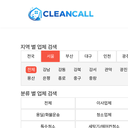
지역 별 업체 검색
전국
서울
부산
대구
인천
광
전체
강남
강동
강북
강서
관악
광진
용산
은평
종로
중구
중랑
분류 별 업체 검색
전체
이사업체
용달/화물운송
청소업체
특수청소
세탁기/에어컨청소