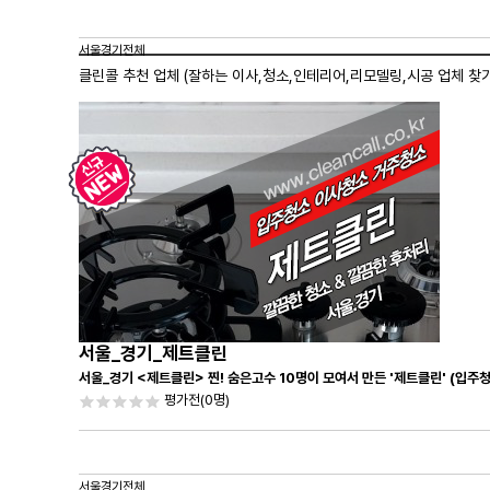
서울경기전체
클린콜 추천 업체 (잘하는 이사,
청소
,인테리어,리모델링,시공 업체 찾기
서울_경기_제트클린
서울_경기 <제트클린> 찐! 숨은고수 10명이 모여서 만든 '제트클린' (입주
평가전
(0명)
서울경기전체