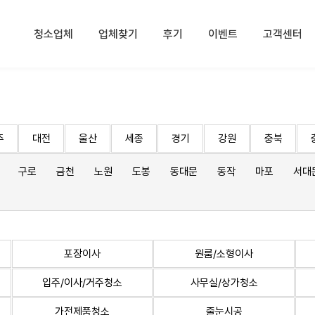
청소업체
업체찾기
후기
이벤트
고객센터
주
대전
울산
세종
경기
강원
충북
구로
금천
노원
도봉
동대문
동작
마포
서대
포장이사
원룸/소형이사
입주/이사/거주청소
사무실/상가청소
가전제품청소
줄눈시공