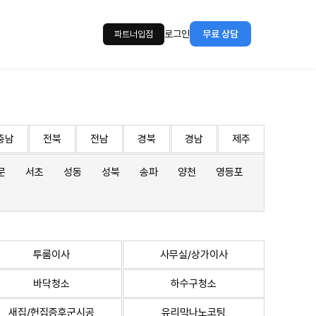
로그인
무료 상담
파트너입점
충남
전북
전남
경북
경남
제주
문
서초
성동
성북
송파
양천
영등포
투룸이사
사무실/상가이사
바닥청소
하수구청소
새집/헌집증후군시공
유리막나노코팅