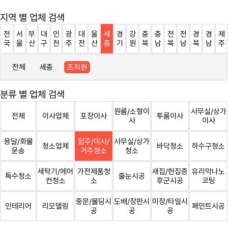
지역 별 업체 검색
전
서
부
대
인
광
대
울
세
경
강
충
충
전
전
경
경
제
국
울
산
구
천
주
전
산
종
기
원
북
남
북
남
북
남
주
전체
세종
조치원
분류 별 업체 검색
원룸/소형이
사무실/상가
전체
이사업체
포장이사
투룸이사
사
이사
용달/화물
입주/이사/
사무실/상가
청소업체
바닥청소
하수구청소
운송
거주청소
청소
세탁기/에어
가전제품청
새집/헌집증
유리막나노
특수청소
줄눈시공
컨청소
소
후군시공
코팅
중문/몰딩시
도배/장판시
미장/타일시
인테리어
리모델링
페인트시공
공
공
공