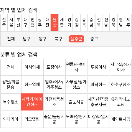
지역 별 업체 검색
전
서
부
대
인
광
대
울
세
경
강
충
충
전
전
경
경
제
국
울
산
구
천
주
전
산
종
기
원
북
남
북
남
북
남
주
전체
남구
동구
북구
울주군
중구
분류 별 업체 검색
원룸/소형이
사무실/상가
전체
이사업체
포장이사
투룸이사
사
이사
용달/화물
입주/이사/
사무실/상가
청소업체
바닥청소
하수구청소
운송
거주청소
청소
세탁기/에어
가전제품청
새집/헌집증
유리막나노
특수청소
줄눈시공
컨청소
소
후군시공
코팅
중문/몰딩시
도배/장판시
미장/타일시
인테리어
리모델링
페인트시공
공
공
공