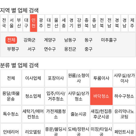
지역 별 업체 검색
전
서
부
대
인
광
대
울
세
경
강
충
충
전
전
경
경
제
국
울
산
구
천
주
전
산
종
기
원
북
남
북
남
북
남
주
전체
강화군
계양구
남동구
동구
미추홀구
부평구
서구
연수구
옹진군
중구
분류 별 업체 검색
원룸/소형이
사무실/상가
전체
이사업체
포장이사
투룸이사
사
이사
용달/화물
입주/이사/
사무실/상가
청소업체
바닥청소
하수구청소
운송
거주청소
청소
세탁기/에어
가전제품청
새집/헌집증
유리막나노
특수청소
줄눈시공
컨청소
소
후군시공
코팅
중문/몰딩시
도배/장판시
미장/타일시
인테리어
리모델링
페인트시공
공
공
공