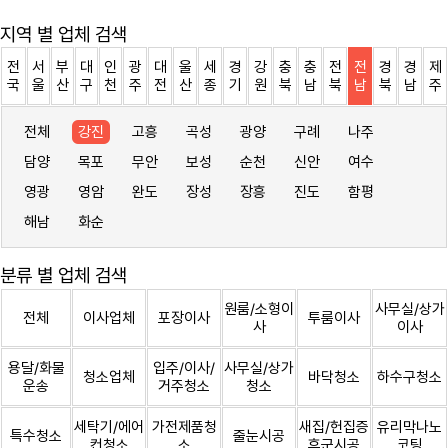
지역 별 업체 검색
전
서
부
대
인
광
대
울
세
경
강
충
충
전
전
경
경
제
국
울
산
구
천
주
전
산
종
기
원
북
남
북
남
북
남
주
전체
강진
고흥
곡성
광양
구례
나주
담양
목포
무안
보성
순천
신안
여수
영광
영암
완도
장성
장흥
진도
함평
해남
화순
분류 별 업체 검색
원룸/소형이
사무실/상가
전체
이사업체
포장이사
투룸이사
사
이사
용달/화물
입주/이사/
사무실/상가
청소업체
바닥청소
하수구청소
운송
거주청소
청소
세탁기/에어
가전제품청
새집/헌집증
유리막나노
특수청소
줄눈시공
컨청소
소
후군시공
코팅