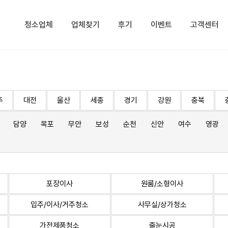
청소업체
업체찾기
후기
이벤트
고객센터
주
대전
울산
세종
경기
강원
충북
담양
목포
무안
보성
순천
신안
여수
영광
포장이사
원룸/소형이사
입주/이사/거주청소
사무실/상가청소
가전제품청소
줄눈시공