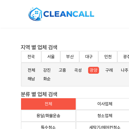
지역 별 업체 검색
전국
서울
부산
대구
인천
광
전체
강진
고흥
곡성
광양
구례
나주
해남
화순
분류 별 업체 검색
전체
이사업체
용달/화물운송
청소업체
특수청소
세탁기/에어컨청소