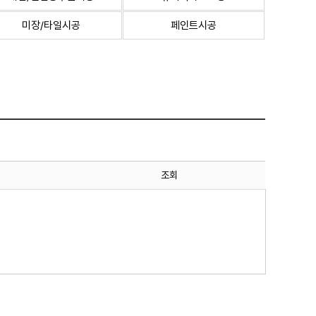
미장/타일시공
페인트시공
조회