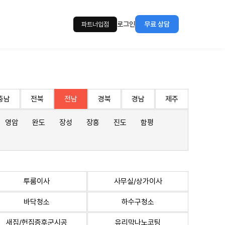
로그인
무료 상담
파트너입점
충남
전북
전남
경북
경남
제주
영암
완도
장성
장흥
진도
함평
투룸이사
사무실/상가이사
바닥청소
하수구청소
새집/헌집증후군시공
유리막나노코팅