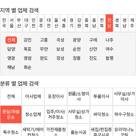
지역 별 업체 검색
전
서
부
대
인
광
대
울
세
경
강
충
충
전
전
경
경
제
국
울
산
구
천
주
전
산
종
기
원
북
남
북
남
북
남
주
전체
강진
고흥
곡성
광양
구례
나주
담양
목포
무안
보성
순천
신안
여수
영광
영암
완도
장성
장흥
진도
함평
해남
화순
분류 별 업체 검색
원룸/소형이
사무실/상가
전체
이사업체
포장이사
투룸이사
사
이사
용달/화물
입주/이사/
사무실/상가
청소업체
바닥청소
하수구청소
운송
거주청소
청소
세탁기/에어
가전제품청
새집/헌집증
유리막나노
특수청소
줄눈시공
컨청소
소
후군시공
코팅