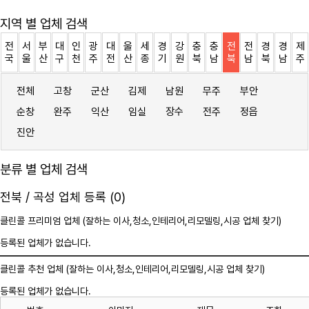
지역 별 업체 검색
전
서
부
대
인
광
대
울
세
경
강
충
충
전
전
경
경
제
국
울
산
구
천
주
전
산
종
기
원
북
남
북
남
북
남
주
전체
고창
군산
김제
남원
무주
부안
순창
완주
익산
임실
장수
전주
정읍
진안
분류 별 업체 검색
전북 / 곡성 업체 등록 (0)
클린콜 프리미엄 업체 (잘하는 이사,
청소
,인테리어,리모델링,시공 업체 찾기)
등록된 업체가 없습니다.
클린콜 추천 업체 (잘하는 이사,
청소
,인테리어,리모델링,시공 업체 찾기)
등록된 업체가 없습니다.