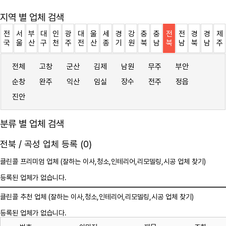
지역 별 업체 검색
전
서
부
대
인
광
대
울
세
경
강
충
충
전
전
경
경
제
국
울
산
구
천
주
전
산
종
기
원
북
남
북
남
북
남
주
전체
고창
군산
김제
남원
무주
부안
순창
완주
익산
임실
장수
전주
정읍
진안
분류 별 업체 검색
전북 / 곡성 업체 등록 (0)
클린콜 프리미엄 업체 (잘하는 이사,
청소
,인테리어,리모델링,시공 업체 찾기)
등록된 업체가 없습니다.
클린콜 추천 업체 (잘하는 이사,
청소
,인테리어,리모델링,시공 업체 찾기)
등록된 업체가 없습니다.